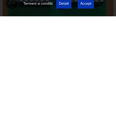
SUS
Termeni si conditii
Detalii
Accept
Asamblare circuite imprimate
face plantarea circuitelor imprimate cu componentele achizitionate de noi
sau de dumneavoastra. Avem nevoie de fisierul BOM si de cerintele
specifice circuitului imprimat plantat daca acestea sunt. Plantarea o
putem face manual sau automat la Robot. Pentru componentele SMD
plantarea automata va necesita si crearea unei site de pasta care se
poate refolosi la toate plantarile ulterioare.