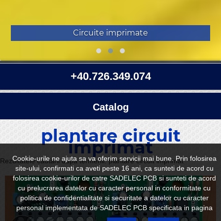
Circuite imprimate
+40.726.349.074
Catalog
Servicii
plantare circuit
imprimat
Produse
Cookie-urile ne ajuta sa va oferim servicii mai bune. Prin folosirea
Rezultatele cautarii dupa termenii: plantare circuit imprimat
Documentatie tehnica
site-ului, confirmati ca aveti peste 16 ani, ca sunteti de acord cu
folosirea cookie-urilor de catre SADELEC PCB si sunteti de acord
cu prelucrarea datelor cu caracter personal in conformitate cu
politica de confidentialitate si securitate a datelor cu caracter
personal implementata de SADELEC PCB specificata in pagina