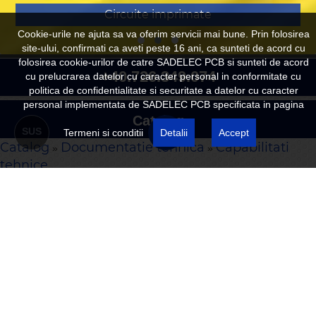
Circuite imprimate
Cookie-urile ne ajuta sa va oferim servicii mai bune. Prin folosirea
site-ului, confirmati ca aveti peste 16 ani, ca sunteti de acord cu
folosirea cookie-urilor de catre SADELEC PCB si sunteti de acord
+40.726.349.074
cu prelucrarea datelor cu caracter personal in conformitate cu
politica de confidentialitate si securitate a datelor cu caracter
personal implementata de SADELEC PCB specificata in pagina
Catalog
SUS
Termeni si conditii
Detalii
Accept
Catalog
Documentatie tehnica
Capabilitati
»
»
Servicii
tehnice
Produse
Capabilitati tehnice
Documentatie tehnica
Capabilitati tehnice
Capabilitati tehnice
Tolerante mecanice
Caracteristica
valoare
Numar straturi
max 40
Impedanta controlata
Suport circuit
FR4, Aluminiu, CEM3, Poliamida, Rogers
Conditii de depozitare
Dimensiuni